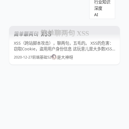
行业知识
深度
AI
简单聊两句 XSS
简单聊两句 XSS
XSS（跨站脚本攻击），聊两句，五毛的。 XSS的危害：
窃取Cookie，盗用用户身份信息 这玩意儿是大多数XSS
的目标，也好解决，可以先治个标，直接设置
2020-12-27
前端基础
52
是大神呀
HttpOnly=true ，即不允许客户端脚本访问，设置完成
后，通过js去读取cookie，你会发现document.cookie
无法读取到