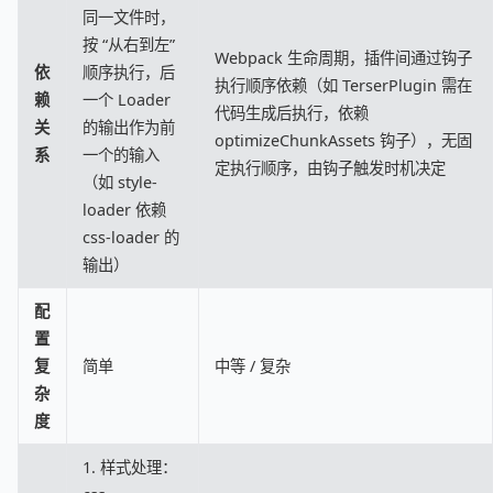
同一文件时，
按 “从右到左”
Webpack 生命周期，插件间通过钩子
依
顺序执行，后
执行顺序依赖（如 TerserPlugin 需在
赖
一个 Loader
代码生成后执行，依赖
关
的输出作为前
optimizeChunkAssets 钩子），无固
系
一个的输入
定执行顺序，由钩子触发时机决定
（如 style-
loader 依赖
css-loader 的
输出）
配
置
复
简单
中等 / 复杂
杂
度
1. 样式处理：