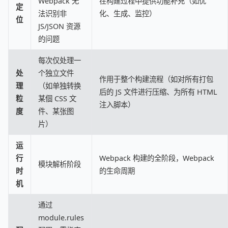
Webpack 无
在构建过程中提供功能补充（如优
定
法识别非
化、生成、监控）
位
JS/JSON 资源
的问题
每次仅处理一
处
个独立文件
作用于整个构建流程（如对所有打包
理
（如单独转换
后的 JS 文件进行压缩、为所有 HTML
粒
某個 CSS 文
注入脚本）
度
件、某张图
片）
运
行
Webpack 构建的全阶段，Webpack
模块解析阶段
时
的生命周期
机
通过
module.rules