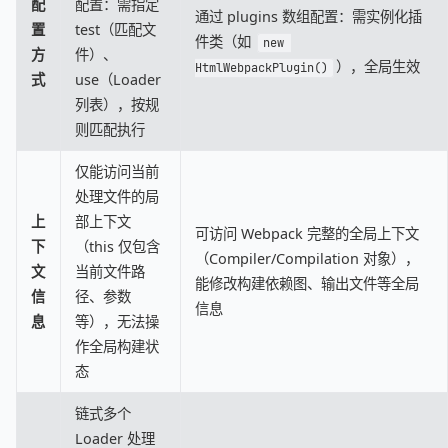
配
配置：需指定
通过 plugins 数组配置：需实例化插
置
test（匹配文
件类（如
new 
方
件）、
），全局生效
HtmlWebpackPlugin()
式
use（Loader
列表），按规
则匹配执行
仅能访问当前
处理文件的局
上
部上下文
可访问 Webpack 完整的全局上下文
下
（this 仅包含
（Compiler/Compilation 对象），
文
当前文件路
能修改构建依赖图、输出文件等全局
信
径、参数
信息
息
等），无法操
作全局构建状
态
链式多个
Loader 处理