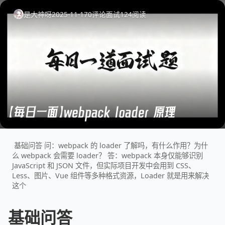
是大神呀
2025-11-17
0
评论
面试
124
阅读
【每日一面】webpack loader 原理
基础问答 问：webpack 的 loader 了解吗，有什么作用？为什
么 webpack 会需要 loader？ 答：webpack 本身仅能够识别
JavaScript 和 JSON 文件，但实际项目开发中会用到 CSS、
Less、图片、Vue 组件等多种格式资源，Loader 就是用来解决
这个
基础问答