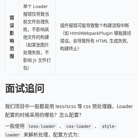
单个 Loader
报错仅导致当
错
前文件处理失
误
插件报错可能导致整个构建流程中断
败，不影响其
影
（如 HtmlWebpackPlugin 模板路径
他文件的构建
响
错误，会导致所有 HTML 生成失败，
（如某张图片
范
构建终止）
处理失败，不
围
影响 JS 文件打
包）
面试追问
我们项目中一般都是用 less/scss 等 css 预处理器，Loader
配置的时候采用的哪些？怎么配置？
一般使用
​ 、
​ 、
less-loader
css-loader
style-
来解析处理，配置方式为：
loader