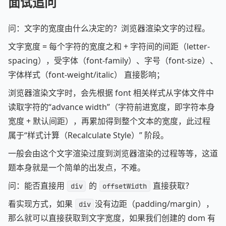
面试追问
问：文字的宽度由什么决定的？浏览器渲染文字的过程。
文字宽度 = 每个字符的宽度之和 + 字符间的间距（letter-
spacing），受字体（font-family）、字号（font-size）、
字体样式（font-weight/italic） 直接影响；
浏览器渲染文字时，会先根据 font 相关样式从字体文件中
读取字符的“advance width”（字符前进宽度，即字符本身
宽度 + 默认间距），再累加得到整个文本的宽度，此过程
属于“样式计算（Recalculate Style）” 阶段。
一般会由这个文字渲染过度到浏览器渲染的过程等等，这道
题本身就是一个简单的出发点，不难。
问：能否直接用
的
直接获取？
div
offsetWidth
看实现方式，如果
没有边距（padding/margin），
div
那么就可以直接获取到文字宽度，如果我们创建的 dom 有