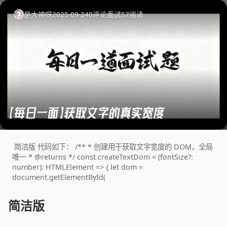
是大神呀
2025-09-24
0
评论
面试
57
阅读
【每日一面】获取文字的真实宽度
简洁版 代码如下： /** * 创建用于获取文字宽度的 DOM，全局
唯一 * @returns */ const createTextDom = (fontSize?:
number): HTMLElement => { let dom =
document.getElementById(
简洁版