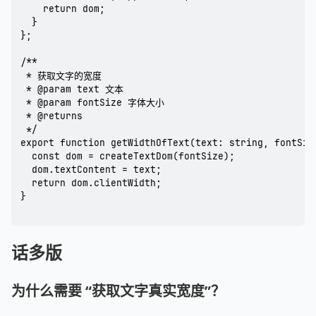
    return dom;

  }

};

/**

 * 获取文字的宽度

 * @param text 文本

 * @param fontSize 字体大小

 * @returns

 */

export function getWidthOfText(text: string, fontSize
  const dom = createTextDom(fontSize);

  dom.textContent = text;

  return dom.clientWidth;

}

话多版
为什么需要 “获取文字真实宽度”？