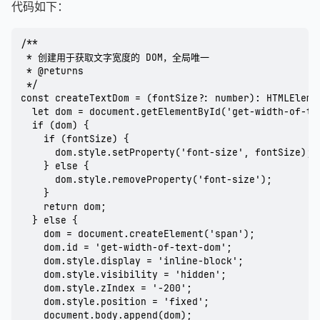
代码如下：
/**

 * 创建用于获取文字宽度的 DOM，全局唯一

 * @returns

 */

const createTextDom = (fontSize?: number): HTMLElemen
  let dom = document.getElementById('get-width-of-tex
  if (dom) {

    if (fontSize) {

      dom.style.setProperty('font-size', fontSize);

    } else {

      dom.style.removeProperty('font-size');

    }

    return dom;

  } else {

    dom = document.createElement('span');

    dom.id = 'get-width-of-text-dom';

    dom.style.display = 'inline-block';

    dom.style.visibility = 'hidden';

    dom.style.zIndex = '-200';

    dom.style.position = 'fixed';

    document.body.append(dom);
